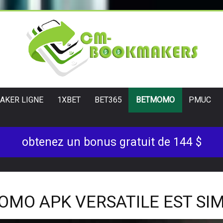
NET
AKER LIGNE
1XBET
BET365
BETMOMO
PMUC
obtenez un bonus gratuit de 144 $
OMO APK VERSATILE EST SI