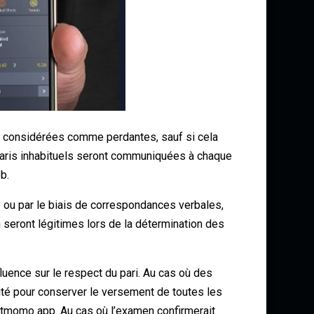
nt considérées comme perdantes, sauf si cela
 paris inhabituels seront communiquées à chaque
b.
ou par le biais de correspondances verbales,
n seront légitimes lors de la détermination des
fluence sur le respect du pari. Au cas où des
té pour conserver le versement de toutes les
tmomo app. Au cas où l’examen confirmerait