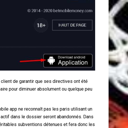
client de garantir que ses directives ont été
saire pour diminuer absolument ou quelque peu
e app ne reconnaît pas les paris utilisant un
un actif dans le dossier seront abandonnés. Dans
véritables subventions détenues et fera donc les