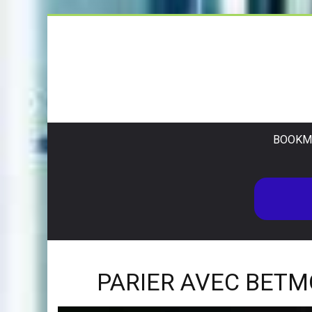
Skip
C
to
M-BOOKMAKERS.
content
BOOKM
PARIER AVEC BETM