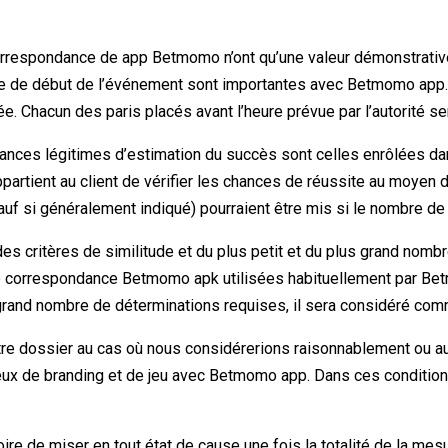
orrespondance de app Betmomo n’ont qu’une valeur démonstrative
ure de début de l’événement sont importantes avec Betmomo app.
. Chacun des paris placés avant l’heure prévue par l’autorité ser
ances légitimes d’estimation du succès sont celles enrôlées dan
partient au client de vérifier les chances de réussite au moyen d
auf si généralement indiqué) pourraient être mis si le nombre de 
des critères de similitude et du plus petit et du plus grand nombr
 de correspondance Betmomo apk utilisées habituellement par Be
s grand nombre de déterminations requises, il sera considéré com
re dossier au cas où nous considérerions raisonnablement ou au
jeux de branding et de jeu avec Betmomo app. Dans ces conditio
atoire de miser en tout état de cause une fois la totalité de la me