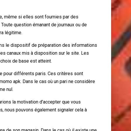
, même si elles sont fournies par des
 Toute question émanant de journaux ou de
a légitime.
s le dispositif de préparation des informations
es canaux mis à disposition sur le site. Les
choix de base est atteint.
e pour différents paris. Ces critères sont
tmomo apk. Dans le cas où un pari ne considère
me nul.
rions la motivation d’accepter que vous
ns, nous pouvons également signaler cela à
sure de son magasin. Dans le cas où il existe une