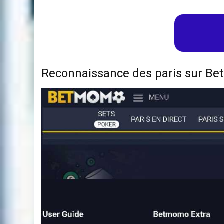
Reconnaissance des paris sur B