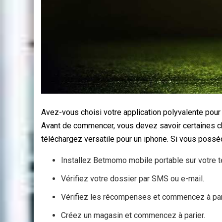
Avez-vous choisi votre application polyvalente pou
Avant de commencer, vous devez savoir certaines c
téléchargez versatile pour un iphone. Si vous possé
Installez Betmomo mobile portable sur votre 
Vérifiez votre dossier par SMS ou e-mail.
Vérifiez les récompenses et commencez à par
Créez un magasin et commencez à parier.