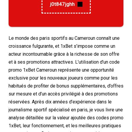
j0t847jghh
Le monde des paris sportifs au Cameroun connaît une
croissance fulgurante, et 1xBet s’impose comme un
acteur incontournable grâce à la richesse de son offre
et à ses promotions attractives. L’utilisation d’un code
promo 1xBet Cameroun représente une opportunité
exclusive pour les nouveaux joueurs comme pour les
habitués de profiter de bonus supplémentaires, d’offres
sur mesure et d’un accès privilégié à des promotions
réservées. Après dix années d’expérience dans le
journalisme sportif spécialisé en paris, je vous livre une
analyse détaillée sur la valeur ajoutée des codes promo
1xBet, leur fonctionnement, et les meilleures pratiques