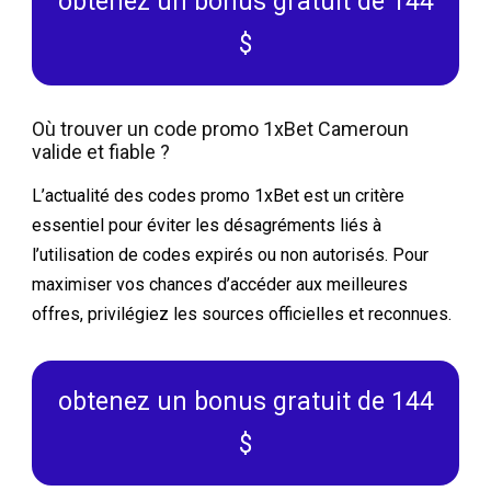
obtenez un bonus gratuit de 144
$
Où trouver un code promo 1xBet Cameroun
valide et fiable ?
L’actualité des codes promo 1xBet est un critère
essentiel pour éviter les désagréments liés à
l’utilisation de codes expirés ou non autorisés. Pour
maximiser vos chances d’accéder aux meilleures
offres, privilégiez les sources officielles et reconnues.
obtenez un bonus gratuit de 144
$