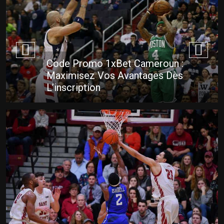
Code Promo 1xBet Cameroun :
Maximisez Vos Avantages Dès
L’inscription