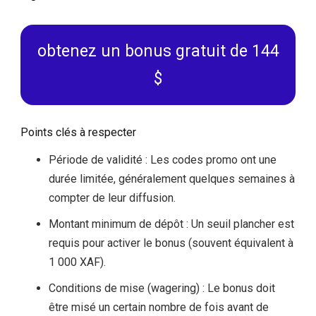
obtenez un bonus gratuit de 144
$
Points clés à respecter
Période de validité :
Les codes promo ont une
durée limitée, généralement quelques semaines à
compter de leur diffusion.
Montant minimum de dépôt :
Un seuil plancher est
requis pour activer le bonus (souvent équivalent à
1 000 XAF).
Conditions de mise (wagering) :
Le bonus doit
être misé un certain nombre de fois avant de