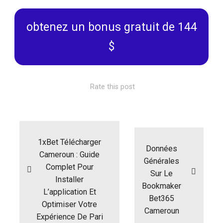
obtenez un bonus gratuit de 144
$
Rate this post
N
a
1xBet Télécharger
v
Données
i
Cameroun : Guide
Générales
g
Complet Pour
Sur Le
a
Installer
t
Bookmaker
L’application Et
i
Bet365
Optimiser Votre
o
Cameroun
n
Expérience De Pari