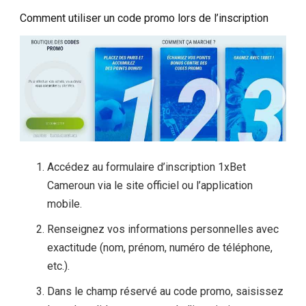
Comment utiliser un code promo lors de l’inscription
Accédez au formulaire d’inscription 1xBet
Cameroun via le site officiel ou l’application
mobile.
Renseignez vos informations personnelles avec
exactitude (nom, prénom, numéro de téléphone,
etc.).
Dans le champ réservé au code promo, saisissez