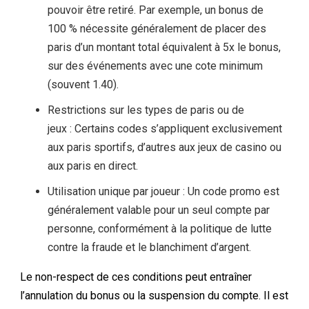
pouvoir être retiré. Par exemple, un bonus de
100 % nécessite généralement de placer des
paris d’un montant total équivalent à 5x le bonus,
sur des événements avec une cote minimum
(souvent 1.40).
Restrictions sur les types de paris ou de
jeux :
Certains codes s’appliquent exclusivement
aux paris sportifs, d’autres aux jeux de casino ou
aux paris en direct.
Utilisation unique par joueur :
Un code promo est
généralement valable pour un seul compte par
personne, conformément à la politique de lutte
contre la fraude et le blanchiment d’argent.
Le non-respect de ces conditions peut entraîner
l’annulation du bonus ou la suspension du compte. Il est