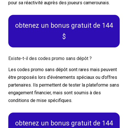
pour sa réactivité auprès des joueurs camerounais.
obtenez un bonus gratuit de 144
$
Existe-t-il des codes promo sans dépôt ?
Les codes promo sans dépôt sont rares mais peuvent
être proposés lors d’événements spéciaux ou d’offres
partenaires. Ils permettent de tester la plateforme sans
engagement financier, mais sont soumis à des
conditions de mise spécifiques.
obtenez un bonus gratuit de 144