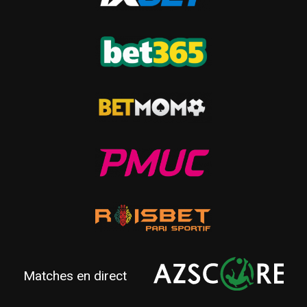
Matches en direct