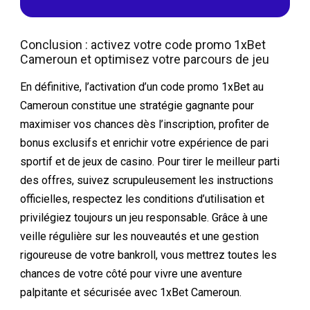
Conclusion : activez votre code promo 1xBet
Cameroun et optimisez votre parcours de jeu
En définitive, l’activation d’un code promo 1xBet au
Cameroun constitue une stratégie gagnante pour
maximiser vos chances dès l’inscription, profiter de
bonus exclusifs et enrichir votre expérience de pari
sportif et de jeux de casino. Pour tirer le meilleur parti
des offres, suivez scrupuleusement les instructions
officielles, respectez les conditions d’utilisation et
privilégiez toujours un jeu responsable. Grâce à une
veille régulière sur les nouveautés et une gestion
rigoureuse de votre bankroll, vous mettrez toutes les
chances de votre côté pour vivre une aventure
palpitante et sécurisée avec 1xBet Cameroun.