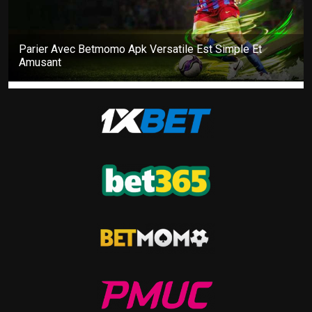
Parier Avec Betmomo Apk Versatile Est Simple Et
Amusant