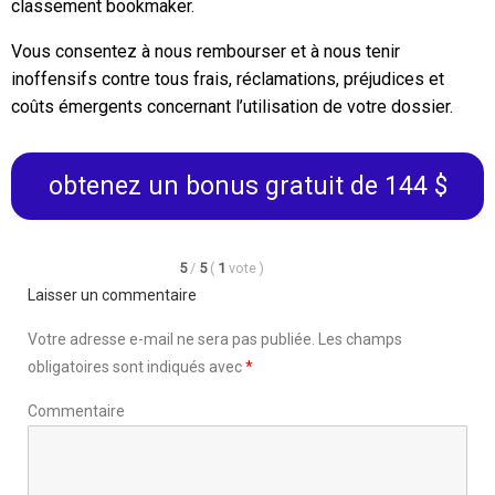
classement bookmaker.
Vous consentez à nous rembourser et à nous tenir
inoffensifs contre tous frais, réclamations, préjudices et
coûts émergents concernant l’utilisation de votre dossier.
obtenez un bonus gratuit de 144 $
5
/
5
(
1
vote
)
Laisser un commentaire
Votre adresse e-mail ne sera pas publiée.
Les champs
obligatoires sont indiqués avec
*
Commentaire