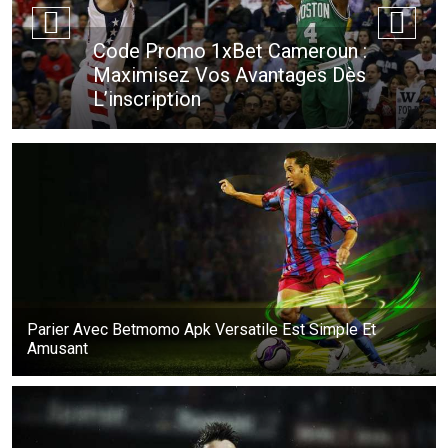
Code Promo 1xBet Cameroun :
Maximisez Vos Avantages Dès
L’inscription
Parier Avec Betmomo Apk Versatile Est Simple Et
Amusant