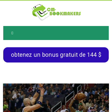
Skip
C
M-
to
content
BOOKMAKERS.NET
obtenez un bonus gratuit de 144 $