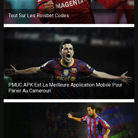
Tout Sur Les Roisbet Codes
PMUC APK Est La Meilleure Application Mobile Pour
Parier Au Cameroun